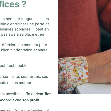
fices ?
ent sembler longues si elles
ble d’entrainer une perte de
ssages scolaires. Il peut en
pas être à sa place et en
la réflexion, un moment pour
 bilan d’orientation scolaire
ctif est double :
ersonnalité, ses forces, ses
outs et ses moteurs
els possibles afin d’
identifier
accord avec son profil
dans son futur professionnel